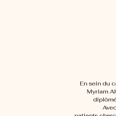
d'
En sein du ca
Myriam Ah
diplômé
Avec 
patients cherc