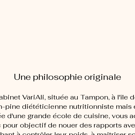
informati
sur varial
Une philosophie originale
binet VariAli, située au Tampon, à l'île 
-pine diététicienne nutritionniste mais
e d'une grande école de cuisine, vous ac
pour objectif de nouer des rapports av
hant à contrôler leur poids, à maitriser s