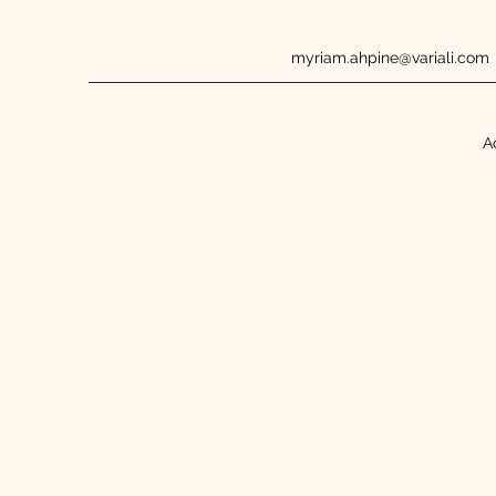
myriam.ahpine@variali.com
A