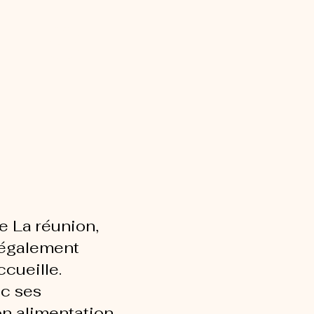
ons
i
de La réunion,
 également
cueille.
ec ses
on alimentation