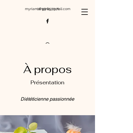
myriam.ahpine@variali.com
06 93 65 73 71
À propos
Présentation
Diététicienne passionnée