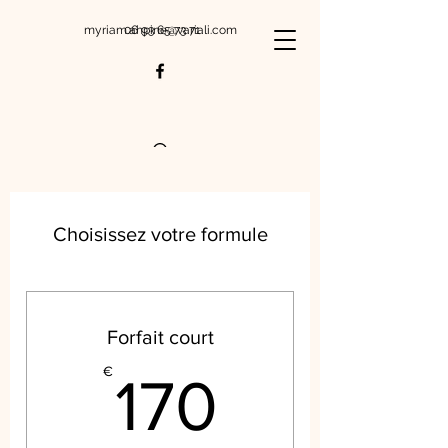
myriam.ahpine@variali.com
06 93 65 73 71
Choisissez votre formule
Forfait court
170€
€
170